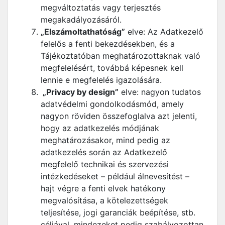
megváltoztatás vagy terjesztés
megakadályozásáról.
„Elszámoltathatóság”
elve: Az Adatkezelő
felelős a fenti bekezdésekben, és a
Tájékoztatóban meghatározottaknak való
megfelelésért, továbbá képesnek kell
lennie e megfelelés igazolására.
„Privacy by design”
elve: nagyon tudatos
adatvédelmi gondolkodásmód, amely
nagyon röviden összefoglalva azt jelenti,
hogy az adatkezelés módjának
meghatározásakor, mind pedig az
adatkezelés során az Adatkezelő
megfelelő technikai és szervezési
intézkedéseket – például álnevesítést –
hajt végre a fenti elvek hatékony
megvalósítása, a kötelezettségek
teljesítése, jogi garanciák beépítése, stb.
céljával, mindezeket pedig szabályozottan