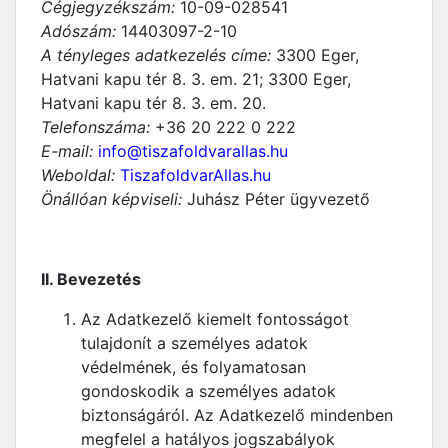
Cégjegyzékszám:
10-09-028541
Adószám:
14403097-2-10
A tényleges adatkezelés címe:
3300 Eger,
Hatvani kapu tér 8. 3. em. 21; 3300 Eger,
Hatvani kapu tér 8. 3. em. 20.
Telefonszáma:
+36 20 222 0 222
E-mail:
info@tiszafoldvarallas.hu
Weboldal:
TiszafoldvarAllas.hu
Önállóan képviseli:
Juhász Péter ügyvezető
II. Bevezetés
Az Adatkezelő kiemelt fontosságot
tulajdonít a személyes adatok
védelmének, és folyamatosan
gondoskodik a személyes adatok
biztonságáról. Az Adatkezelő mindenben
megfelel a hatályos jogszabályok