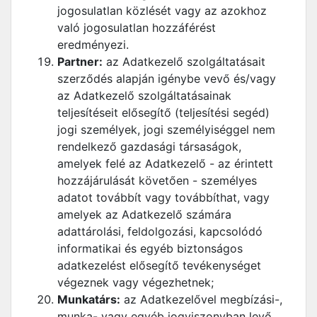
jogosulatlan közlését vagy az azokhoz
való jogosulatlan hozzáférést
eredményezi.
Partner:
az Adatkezelő szolgáltatásait
szerződés alapján igénybe vevő és/vagy
az Adatkezelő szolgáltatásainak
teljesítéseit elősegítő (teljesítési segéd)
jogi személyek, jogi személyiséggel nem
rendelkező gazdasági társaságok,
amelyek felé az Adatkezelő - az érintett
hozzájárulását követően - személyes
adatot továbbít vagy továbbíthat, vagy
amelyek az Adatkezelő számára
adattárolási, feldolgozási, kapcsolódó
informatikai és egyéb biztonságos
adatkezelést elősegítő tevékenységet
végeznek vagy végezhetnek;
Munkatárs:
az Adatkezelővel megbízási-,
munka- vagy egyéb jogviszonyban levő