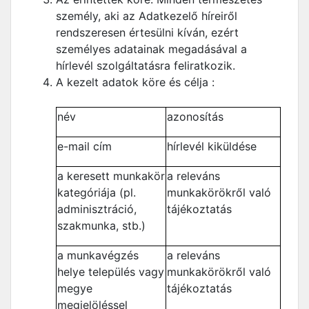
személy, aki az Adatkezelő híreiről
rendszeresen értesülni kíván, ezért
személyes adatainak megadásával a
hírlevél szolgáltatásra feliratkozik.
A kezelt adatok köre és célja :
név
azonosítás
e-mail cím
hírlevél kiküldése
a keresett munkakör
a releváns
kategóriája (pl.
munkakörökről való
adminisztráció,
tájékoztatás
szakmunka, stb.)
a munkavégzés
a releváns
helye település vagy
munkakörökről való
megye
tájékoztatás
megjelöléssel