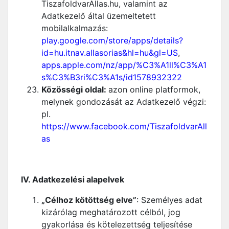
TiszafoldvarAllas.hu, valamint az
Adatkezelő által üzemeltetett
mobilalkalmazás:
play.google.com/store/apps/details?
id=hu.itnav.allasorias&hl=hu&gl=US
,
apps.apple.com/nz/app/%C3%A1ll%C3%A1
s%C3%B3ri%C3%A1s/id1578932322
Közösségi oldal:
azon online platformok,
melynek gondozását az Adatkezelő végzi:
pl.
https://www.facebook.com/TiszafoldvarAll
as
IV. Adatkezelési alapelvek
„Célhoz kötöttség elve”
: Személyes adat
kizárólag meghatározott célból, jog
gyakorlása és kötelezettség teljesítése