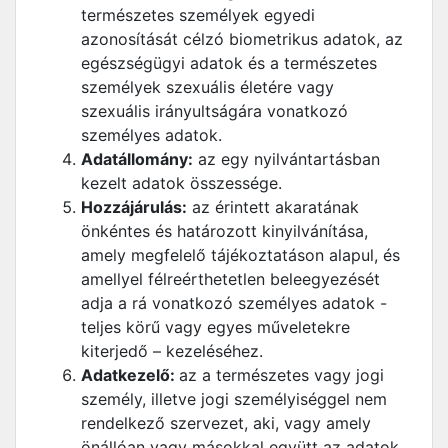
természetes személyek egyedi
azonosítását célzó biometrikus adatok, az
egészségügyi adatok és a természetes
személyek szexuális életére vagy
szexuális irányultságára vonatkozó
személyes adatok.
Adatállomány:
az egy nyilvántartásban
kezelt adatok összessége.
Hozzájárulás:
az érintett akaratának
önkéntes és határozott kinyilvánítása,
amely megfelelő tájékoztatáson alapul, és
amellyel félreérthetetlen beleegyezését
adja a rá vonatkozó személyes adatok -
teljes körű vagy egyes műveletekre
kiterjedő – kezeléséhez.
Adatkezelő:
az a természetes vagy jogi
személy, illetve jogi személyiséggel nem
rendelkező szervezet, aki, vagy amely
önállóan vagy másokkal együtt az adatok