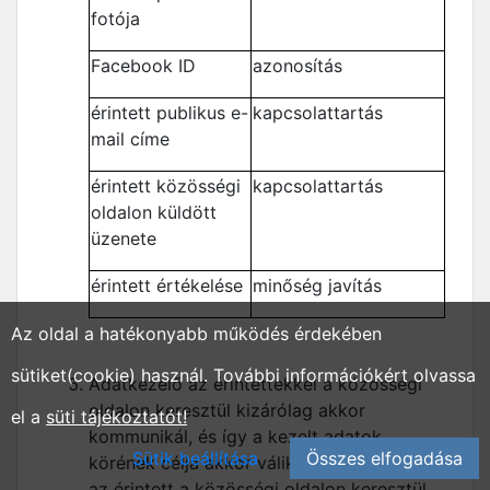
fotója
Facebook ID
azonosítás
érintett publikus e-
kapcsolattartás
mail címe
érintett közösségi
kapcsolattartás
oldalon küldött
üzenete
érintett értékelése
minőség javítás
Az oldal a hatékonyabb működés érdekében
sütiket(cookie) használ. További információkért olvassa
Adatkezelő az érintettekkel a közösségi
oldalon keresztül kizárólag akkor
el a
süti tájékoztatót!
kommunikál, és így a kezelt adatok
Sütik beállítása
Összes elfogadása
körének célja akkor válik lényegessé, ha
az érintett a közösségi oldalon keresztül