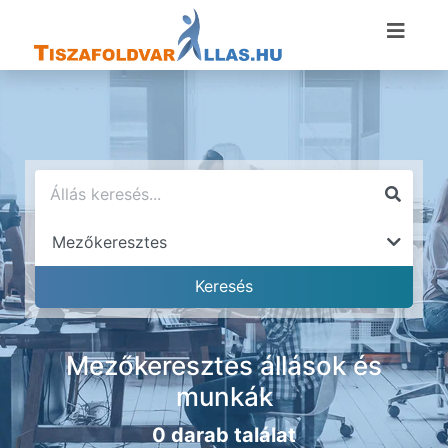
Mezőkeresztes állások és
munkák
0 darab találat