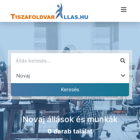
Novaj állások és munkák
0 darab találat