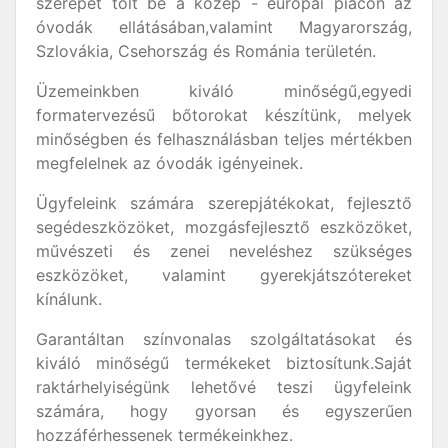
szerepet tölt be a közép - európai piacon az
óvodák ellátásában,valamint Magyarország,
Szlovákia, Csehország és Románia területén.
Üzemeinkben kiváló minőségű,egyedi
formatervezésű bőtorokat készítünk, melyek
minőségben és felhasználásban teljes mértékben
megfelelnek az óvodák igényeinek.
Ügyfeleink számára szerepjátékokat, fejlesztő
segédeszközöket, mozgásfejlesztő eszközöket,
művészeti és zenei neveléshez szükséges
eszközöket, valamint gyerekjátszótereket
kínálunk.
Garantáltan színvonalas szolgáltatásokat és
kiváló minőségű termékeket biztosítunk.Saját
raktárhelyiségünk lehetővé teszi ügyfeleink
számára, hogy gyorsan és egyszerűen
hozzáférhessenek termékeinkhez.