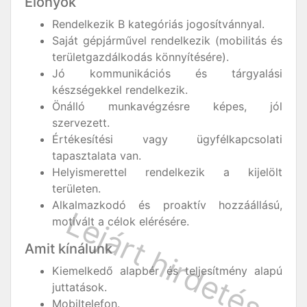
Előnyök
Rendelkezik B kategóriás jogosítvánnyal.
Saját gépjárművel rendelkezik (mobilitás és
területgazdálkodás könnyítésére).
Jó kommunikációs és tárgyalási
készségekkel rendelkezik.
Önálló munkavégzésre képes, jól
szervezett.
Értékesítési vagy ügyfélkapcsolati
tapasztalata van.
Helyismerettel rendelkezik a kijelölt
területen.
Alkalmazkodó és proaktív hozzáállású,
motivált a célok elérésére.
Amit kínálunk
Kiemelkedő alapbér és teljesítmény alapú
juttatások.
Mobiltelefon.