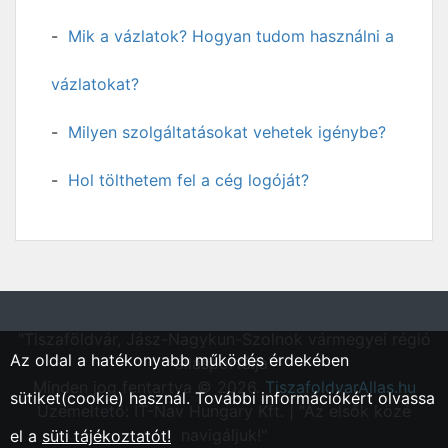
Mik a vázlatok? Hogyan tudom használni a
vázlatokat?
Milyen szolgáltatásokat vehetek igénybe?
Hol tölthetem fel a cég logóját?
"Tiszaföldvár, Jász-Nagykun-Szolnok vármegyei régió
Az oldal a hatékonyabb működés érdekében
állásportálja"
Minden jog fentartva © 2026.
TiszafoldvarAllas.hu
sütiket(cookie) használ. További információkért olvassa
Üzemeltető: IT-Nav Hungary Kft. | "Az elsők közé
navigáljuk!"
el a
süti tájékoztatót!