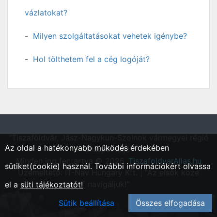
vázlatokat?
Milyen szolgáltatásokat vehetek igénybe?
Hol tölthetem fel a cég logóját?
"Tiszaföldvár, Jász-Nagykun-Szolnok vármegyei régió
Az oldal a hatékonyabb működés érdekében
állásportálja"
Minden jog fentartva © 2026.
TiszafoldvarAllas.hu
sütiket(cookie) használ. További információkért olvassa
Üzemeltető: IT-Nav Hungary Kft. | "Az elsők közé
navigáljuk!"
el a
süti tájékoztatót!
Sütik beállítása
Összes elfogadása