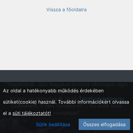
Vissza a főoldalra
"Tiszaföldvár, Jász-Nagykun-Szolnok vármegyei régió
Az oldal a hatékonyabb működés érdekében
állásportálja"
Minden jog fentartva © 2026.
TiszafoldvarAllas.hu
sütiket(cookie) használ. További információkért olvassa
Üzemeltető: IT-Nav Hungary Kft. | "Az elsők közé
navigáljuk!"
el a
süti tájékoztatót!
Sütik beállítása
Összes elfogadása